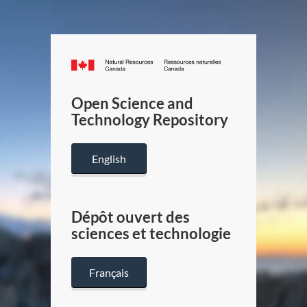
Canada.ca
/
Gouverneme
Open Science and
du
Technology Repository
Canada
English
Dépôt ouvert des
sciences et technologie
Français