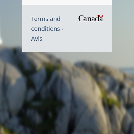
Terms and
/
conditions
Symbole
Avis
du
gouvernem
du
Canada