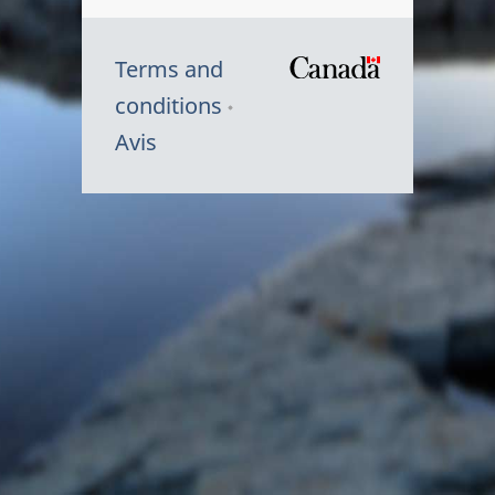
Terms and
/
conditions
Symbole
Avis
du
gouvernem
du
Canada