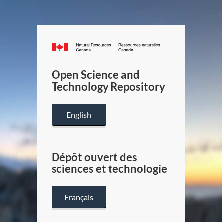
Canada.ca
/
Gouverneme
Open Science and
du
Technology Repository
Canada
English
Dépôt ouvert des
sciences et technologie
Français