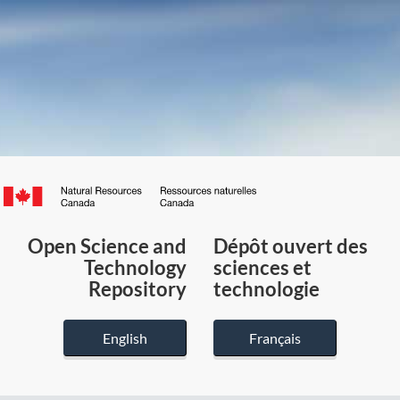
Canada.ca
/
Gouvernement
Open Science and
Dépôt ouvert des
du
Technology
sciences et
Canada
Repository
technologie
English
Français