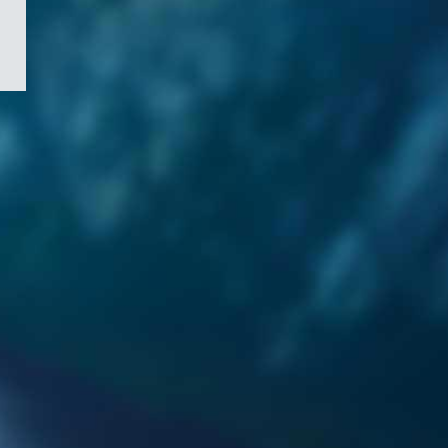
/
Symbole
du
gouvernement
du
Canada