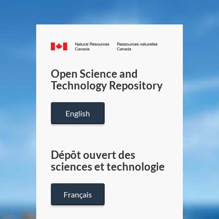
Canada.ca
/
Gouverneme
Open Science and
du
Technology Repository
Canada
English
Dépôt ouvert des
sciences et technologie
Français