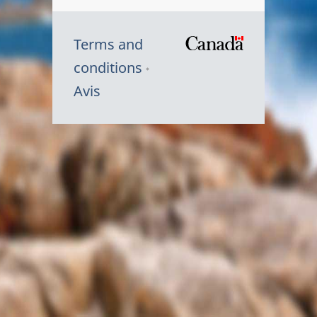
Terms and
/
conditions
Symbole
Avis
du
gouvernem
du
Canada