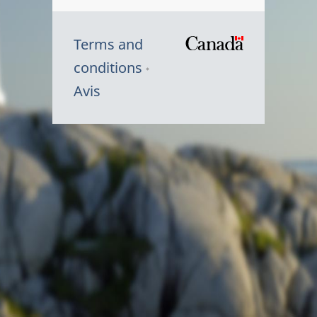
Terms and
/
conditions
Symbole
Avis
du
gouvernem
du
Canada