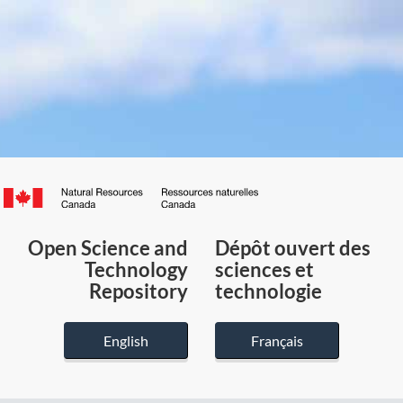
Canada.ca
/
Gouvernement
Open Science and
Dépôt ouvert des
du
Technology
sciences et
Canada
Repository
technologie
English
Français