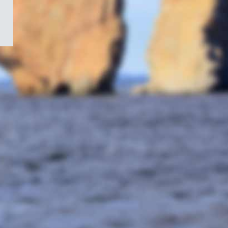
/
Symbole
du
gouvernement
du
Canada