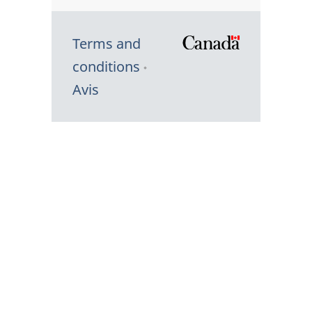
Terms and
/
conditions
Symbole
Avis
du
gouvernem
du
Canada