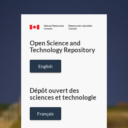
Canada.ca
/
Gouverneme
Open Science and
du
Technology Repository
Canada
English
Dépôt ouvert des
sciences et technologie
Français