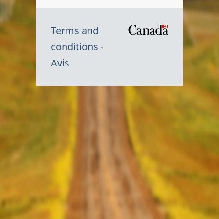
Terms and
/
conditions
Symbole
Avis
du
gouvernem
du
Canada