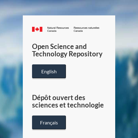
Canada.ca
/
Gouverneme
Open Science and
du
Technology Repository
Canada
English
Dépôt ouvert des
sciences et technologie
Français