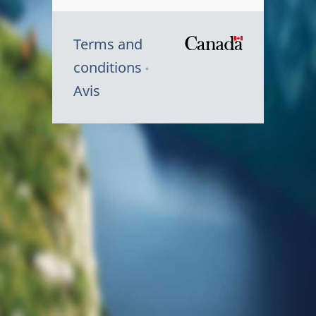
Terms and
/
conditions
Symbole
Avis
du
gouvernem
du
Canada