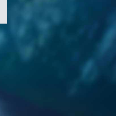
/
Symbole
du
gouvernement
du
Canada