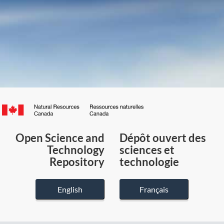
Canada.ca
/
Gouvernement
Open Science and
Dépôt ouvert des
du
Technology
sciences et
Canada
Repository
technologie
English
Français