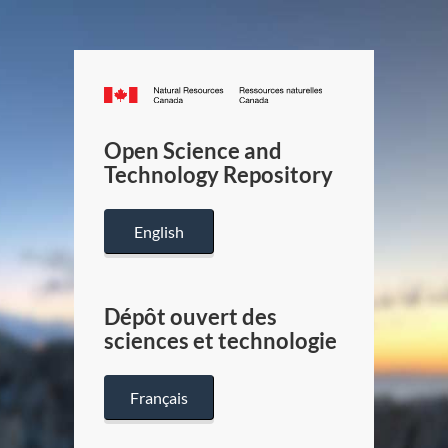
Canada.ca
/
Gouverneme
Open Science and
du
Technology Repository
Canada
English
Dépôt ouvert des
sciences et technologie
Français