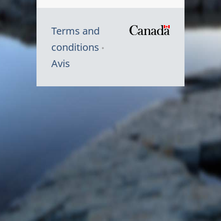
Terms and
/
conditions
Symbole
Avis
du
gouvernem
du
Canada