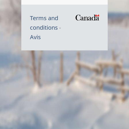
Terms and
/
conditions
Symbole
Avis
du
gouvernem
du
Canada