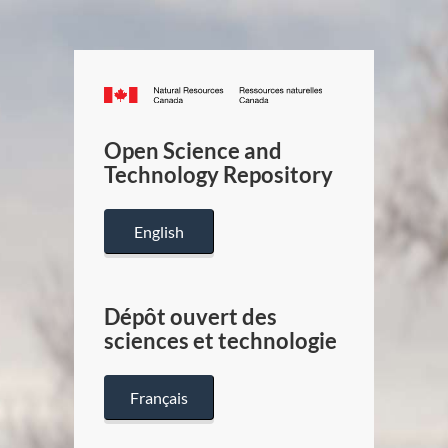
Canada.ca
/
Gouverneme
Open Science and
du
Technology Repository
Canada
English
Dépôt ouvert des
sciences et technologie
Français