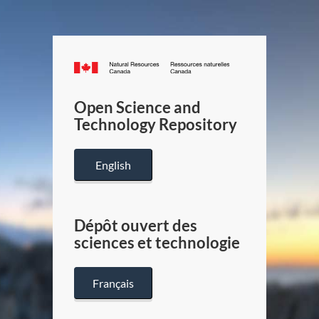
Canada.ca
/
Gouverneme
Open Science and
du
Technology Repository
Canada
English
Dépôt ouvert des
sciences et technologie
Français