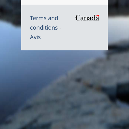
Terms and
/
conditions
Symbole
Avis
du
gouvernem
du
Canada