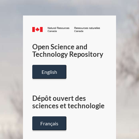
Canada.ca
/
Gouverneme
Open Science and
du
Technology Repository
Canada
English
Dépôt ouvert des
sciences et technologie
Français