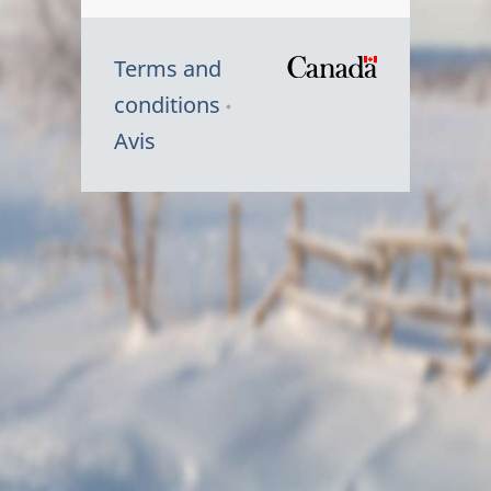
Terms and
/
conditions
Symbole
Avis
du
gouvernem
du
Canada