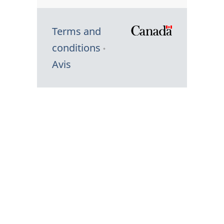
Terms and
/
conditions
Symbole
Avis
du
gouvernem
du
Canada