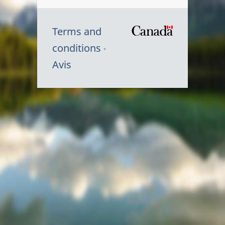
Terms and
/
conditions
Symbole
Avis
du
gouvernem
du
Canada