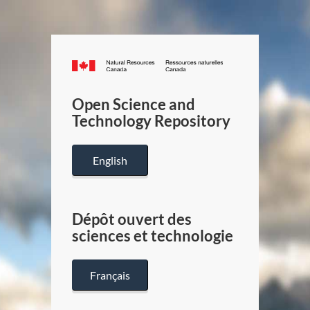
Canada.ca
/
Gouverneme
Open Science and
du
Technology Repository
Canada
English
Dépôt ouvert des
sciences et technologie
Français