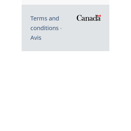
Terms and
/
conditions
Symbole
Avis
du
gouvernem
du
Canada