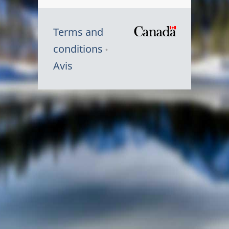
Terms and
/
conditions
Symbole
Avis
du
gouvernem
du
Canada