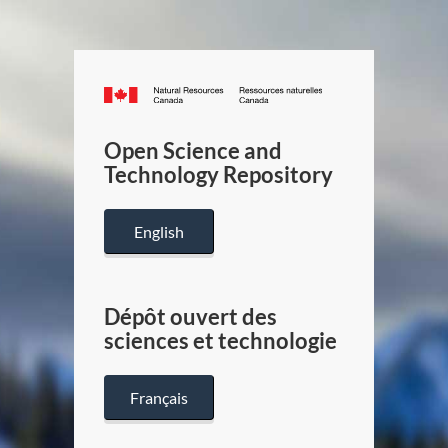
Canada.ca
/
Gouverneme
Open Science and
du
Technology Repository
Canada
English
Dépôt ouvert des
sciences et technologie
Français