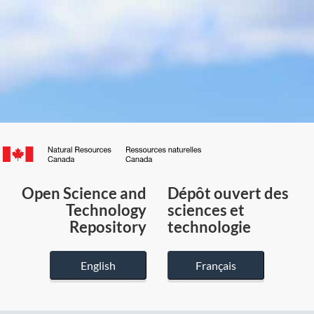
Canada.ca
/
Gouvernement
Open Science and
Dépôt ouvert des
du
Technology
sciences et
Canada
Repository
technologie
English
Français