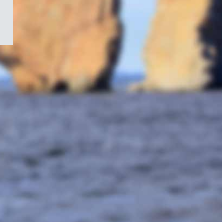
/
Symbole
du
gouvernement
du
Canada