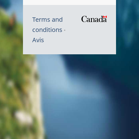
Terms and
/
conditions
Symbole
Avis
du
gouvernem
du
Canada