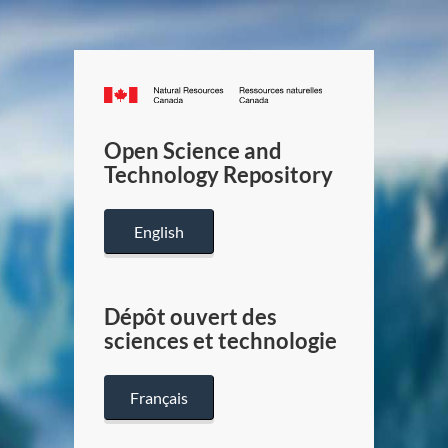
Canada.ca
/
Gouverneme
Open Science and
du
Technology Repository
Canada
English
Dépôt ouvert des
sciences et technologie
Français