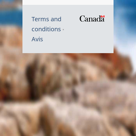
Terms and
/
conditions
Symbole
Avis
du
gouvernem
du
Canada