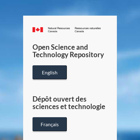
Canada.ca
/
Gouverneme
Open Science and
du
Technology Repository
Canada
English
Dépôt ouvert des
sciences et technologie
Français