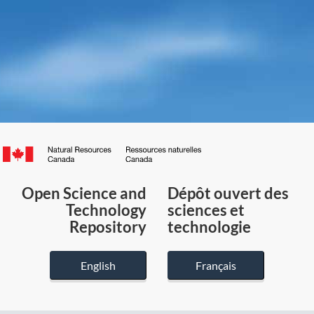
Canada.ca
/
Gouvernement
Open Science and
Dépôt ouvert des
du
Technology
sciences et
Canada
Repository
technologie
English
Français