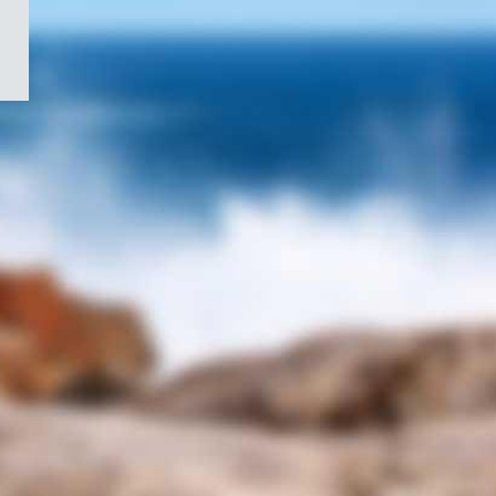
/
Symbole
du
gouvernement
du
Canada