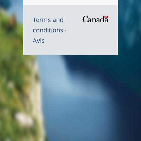
Terms and
/
conditions
Symbole
Avis
du
gouvernem
du
Canada