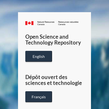
Canada.ca
/
Gouverneme
Open Science and
du
Technology Repository
Canada
English
Dépôt ouvert des
sciences et technologie
Français