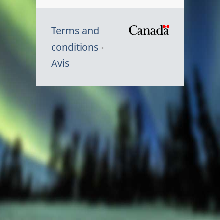
Terms and
/
conditions
Symbole
Avis
du
gouvernem
du
Canada