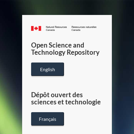
Canada.ca
/
Gouverneme
Open Science and
du
Technology Repository
Canada
English
Dépôt ouvert des
sciences et technologie
Français