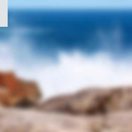
/
Symbole
du
gouvernement
du
Canada