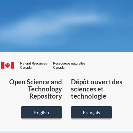
Canada.ca
/
Gouvernement
Open Science and
Dépôt ouvert des
du
Technology
sciences et
Canada
Repository
technologie
English
Français