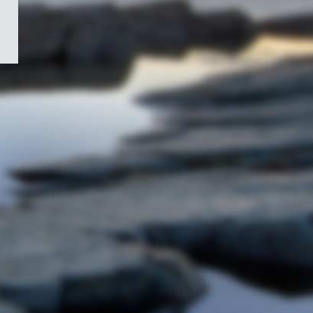
/
Symbole
du
gouvernement
du
Canada