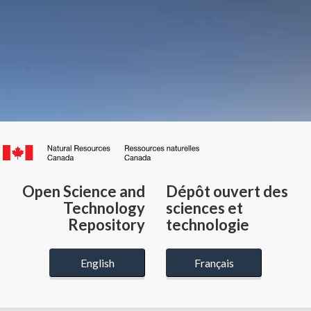
Canada.ca
/
Gouvernement
Open Science and
Dépôt ouvert des
du
Technology
sciences et
Canada
Repository
technologie
English
Français