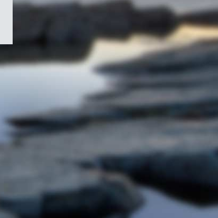
/
Symbole
du
gouvernement
du
Canada