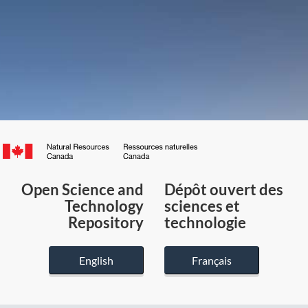
Canada.ca
/
Gouvernement
Open Science and
Dépôt ouvert des
du
Technology
sciences et
Canada
Repository
technologie
English
Français