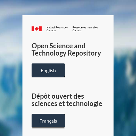
Canada.ca
/
Gouverneme
Open Science and
du
Technology Repository
Canada
English
Dépôt ouvert des
sciences et technologie
Français