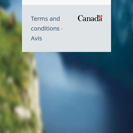
Terms and
/
conditions
Symbole
Avis
du
gouvernem
du
Canada