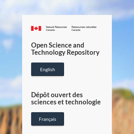
Canada.ca
/
Gouverneme
Open Science and
du
Technology Repository
Canada
English
Dépôt ouvert des
sciences et technologie
Français