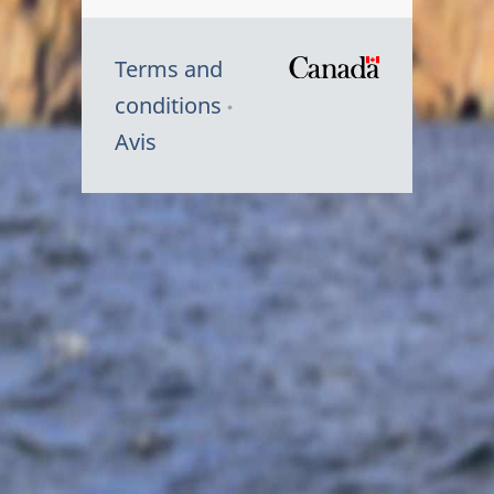
Terms and
/
conditions
Symbole
Avis
du
gouvernem
du
Canada