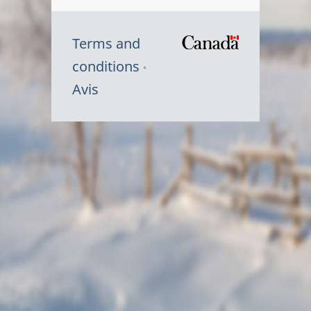
Terms and
/
conditions
Symbole
Avis
du
gouvernem
du
Canada