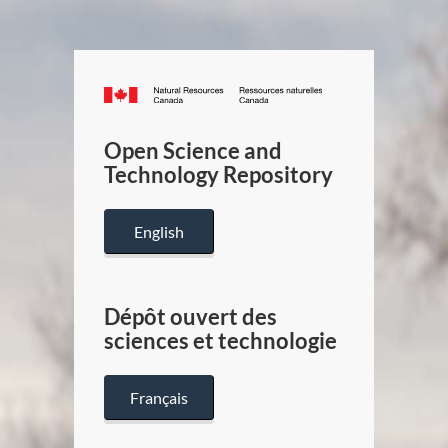
Canada.ca
/
Gouverneme
Open Science and
du
Technology Repository
Canada
English
Dépôt ouvert des
sciences et technologie
Français