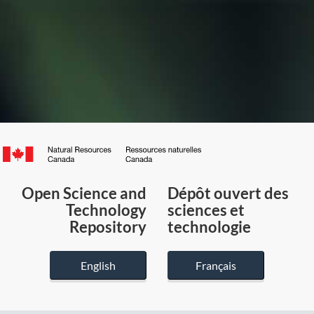
Canada.ca
/
Gouvernement
Open Science and
Dépôt ouvert des
du
Technology
sciences et
Canada
Repository
technologie
English
Français