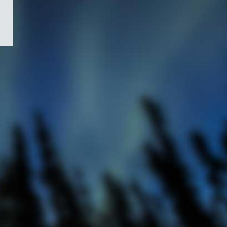
/
Symbole
du
gouvernement
du
Canada