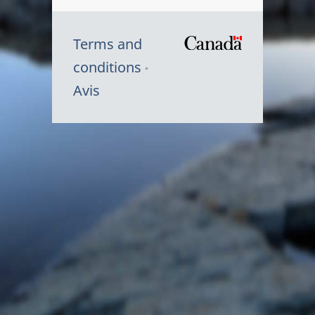
Terms and
/
conditions
Symbole
Avis
du
gouvernem
du
Canada