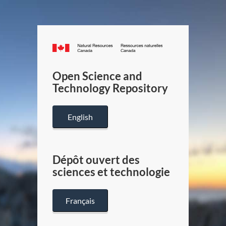
Canada.ca
/
Gouverneme
Open Science and
du
Technology Repository
Canada
English
Dépôt ouvert des
sciences et technologie
Français