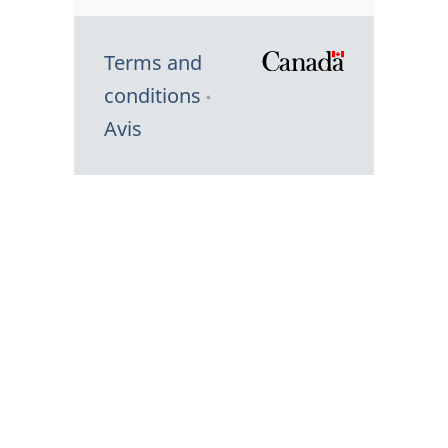
Terms and
/
conditions
Symbole
Avis
du
gouvernem
du
Canada