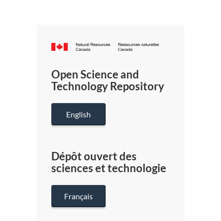
Canada.ca
/
Gouverneme
Open Science and
du
Technology Repository
Canada
English
Dépôt ouvert des
sciences et technologie
Français