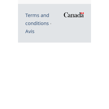
Terms and
/
conditions
Symbole
Avis
du
gouvernem
du
Canada