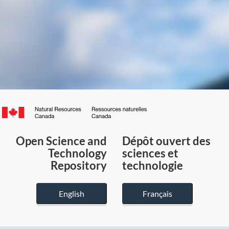
Canada.ca
/
Gouvernement
Open Science and
Dépôt ouvert des
du
Technology
sciences et
Canada
Repository
technologie
English
Français