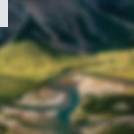
/
Symbole
du
gouvernement
du
Canada