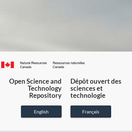
Canada.ca
/
Gouvernement
Open Science and
Dépôt ouvert des
du
Technology
sciences et
Canada
Repository
technologie
English
Français