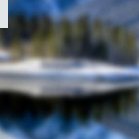
/
Symbole
du
gouvernement
du
Canada