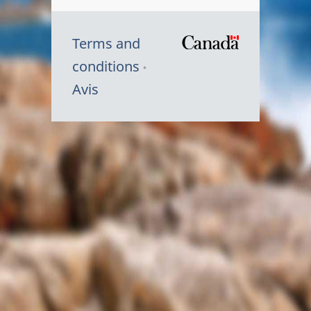
Terms and
/
conditions
Symbole
Avis
du
gouvernem
du
Canada