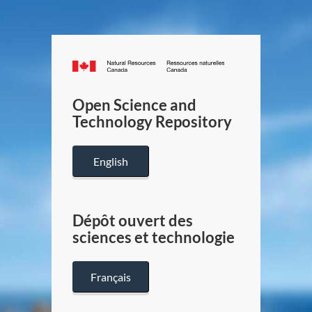
Canada.ca
/
Gouverneme
Open Science and
du
Technology Repository
Canada
English
Dépôt ouvert des
sciences et technologie
Français