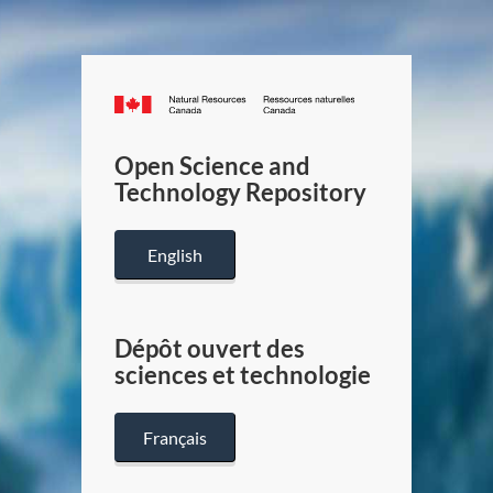
Canada.ca
/
Gouverneme
Open Science and
du
Technology Repository
Canada
English
Dépôt ouvert des
sciences et technologie
Français