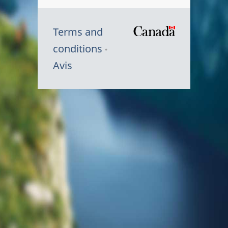
Terms and
/
conditions
Symbole
Avis
du
gouvernem
du
Canada