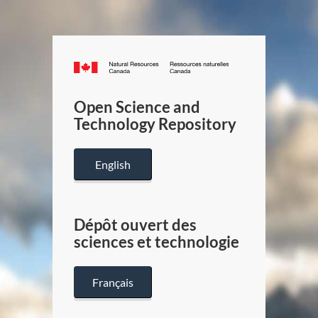
Canada.ca
/
Gouverneme
Open Science and
du
Technology Repository
Canada
English
Dépôt ouvert des
sciences et technologie
Français