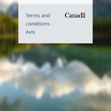
Terms and
/
conditions
Symbole
Avis
du
gouvernem
du
Canada