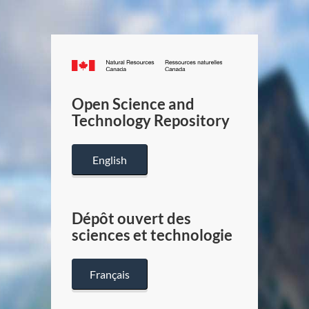
Canada.ca
/
Gouverneme
Open Science and
du
Technology Repository
Canada
English
Dépôt ouvert des
sciences et technologie
Français