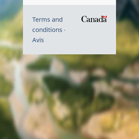
Terms and
/
conditions
Symbole
Avis
du
gouvernem
du
Canada