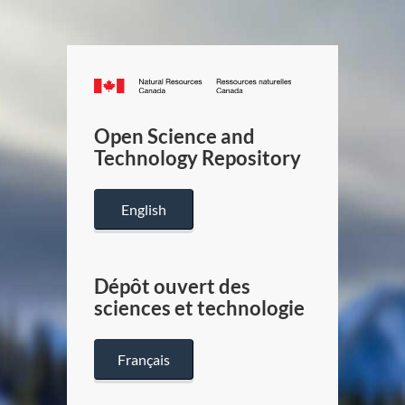
Canada.ca
/
Gouverneme
Open Science and
du
Technology Repository
Canada
English
Dépôt ouvert des
sciences et technologie
Français