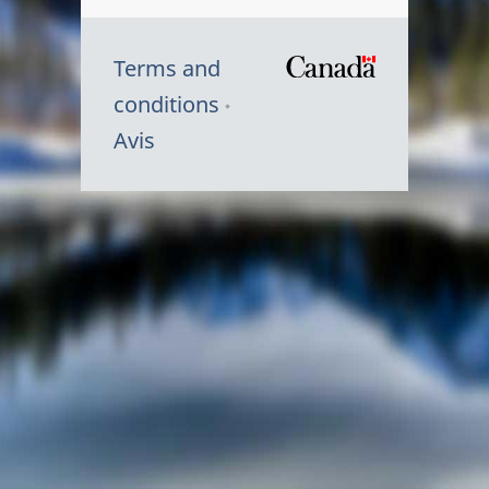
Terms and
/
conditions
Symbole
Avis
du
gouvernem
du
Canada