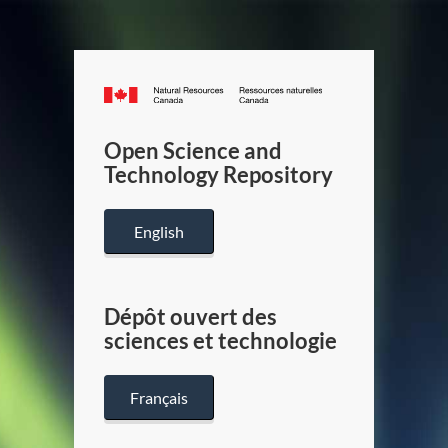
Canada.ca
/
Gouverneme
Open Science and
du
Technology Repository
Canada
English
Dépôt ouvert des
sciences et technologie
Français