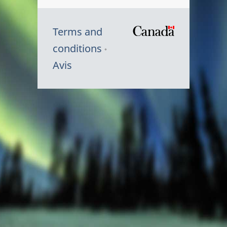
Terms and
/
conditions
Symbole
Avis
du
gouvernem
du
Canada