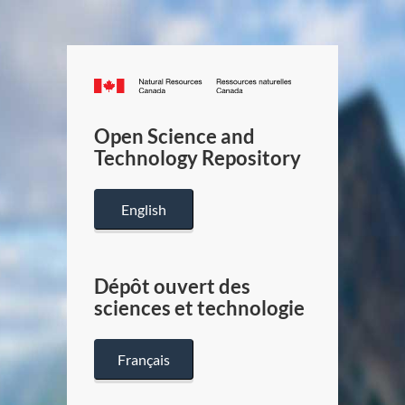
Canada.ca
/
Gouverneme
Open Science and
du
Technology Repository
Canada
English
Dépôt ouvert des
sciences et technologie
Français