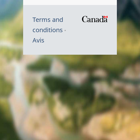
Terms and
/
conditions
Symbole
Avis
du
gouvernem
du
Canada