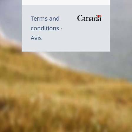
Terms and
/
conditions
Symbole
Avis
du
gouvernem
du
Canada