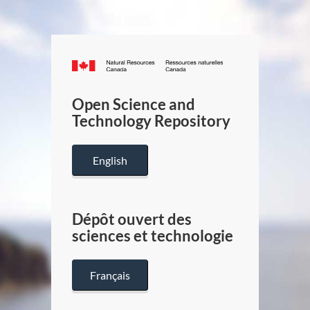
Canada.ca
/
Gouverneme
Open Science and
du
Technology Repository
Canada
English
Dépôt ouvert des
sciences et technologie
Français