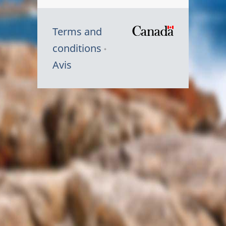
Terms and
/
conditions
Symbole
Avis
du
gouvernem
du
Canada