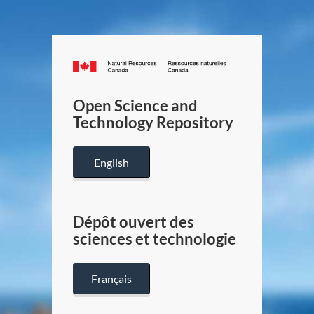
Canada.ca
/
Gouverneme
Open Science and
du
Technology Repository
Canada
English
Dépôt ouvert des
sciences et technologie
Français