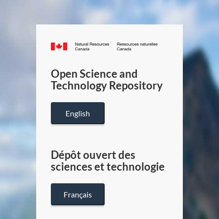
Canada.ca
/
Gouverneme
Open Science and
du
Technology Repository
Canada
English
Dépôt ouvert des
sciences et technologie
Français