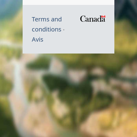
Terms and
/
conditions
Symbole
Avis
du
gouvernem
du
Canada