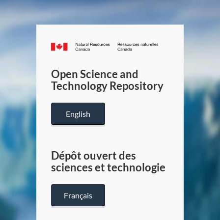
Canada.ca
/
Gouverneme
Open Science and
du
Technology Repository
Canada
English
Dépôt ouvert des
sciences et technologie
Français