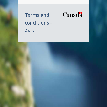
Terms and
/
conditions
Symbole
Avis
du
gouverne
du
Canada