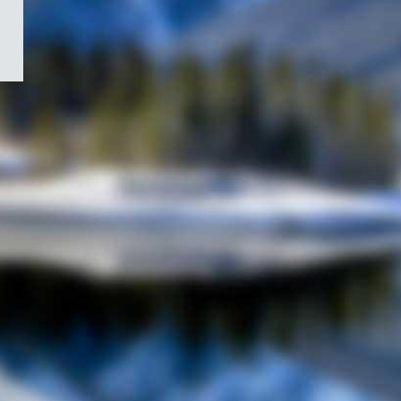
/
Symbole
du
gouvernement
du
Canada