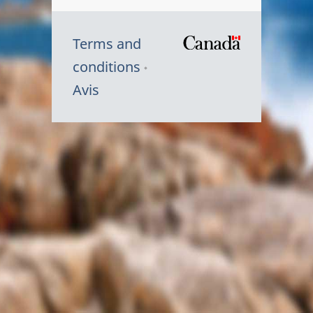
Terms and
/
conditions
Symbole
Avis
du
gouvernem
du
Canada