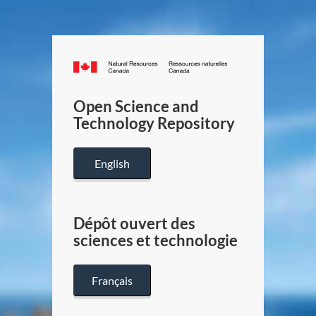
Canada.ca
/
Gouverneme
Open Science and
du
Technology Repository
Canada
English
Dépôt ouvert des
sciences et technologie
Français